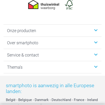
Onze producten
Foto's afdrukken
Over smartphoto
Fotoboeken
Wanddecoratie
smartphoto
Service & contact
Fotocadeaus
Vacatures
Kalenders & agenda's
Sitemap
Service & Contact
Thema's
Kaarten
Bestelproces
Tevredenheidsgarantie
Voorwaarden
Mijn account
Kerst
Herroepingsrecht
Mijn orderstatus
Baby
smartphoto is aanwezig in alle Europese
Privacy
smartbonus
Moederdag
landen:
Cookiebeleid
smartfriends
Vaderdag
Reviews
service@smartphoto.nl
Huwelijk
België
-
Belgique
-
Danmark
-
Deutschland
-
France
-
Ireland