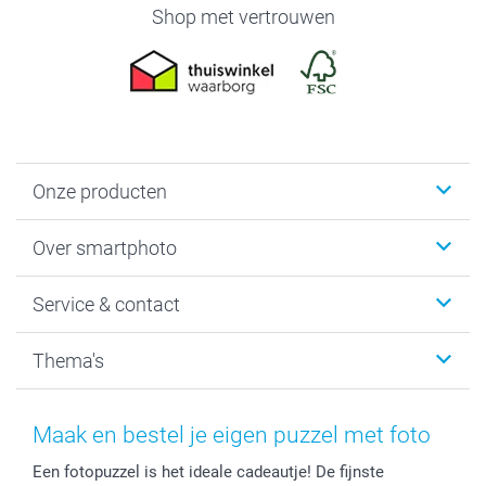
Shop met vertrouwen
Onze producten
Foto's afdrukken
Over smartphoto
Fotoboeken
Wanddecoratie
smartphoto
Service & contact
Fotocadeaus
Vacatures
Kalenders & agenda's
Sitemap
Service & Contact
Thema's
Kaarten
Bestelproces
Tevredenheidsgarantie
Voorwaarden
Mijn account
Kerst
Herroepingsrecht
Mijn orderstatus
Baby
Maak en bestel je eigen puzzel met foto
Privacy
smartbonus
Moederdag
Een fotopuzzel is het ideale cadeautje! De fijnste
Cookiebeleid
smartfriends
Vaderdag