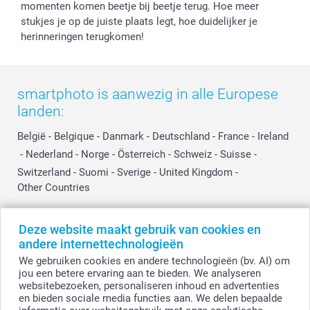
momenten komen beetje bij beetje terug. Hoe meer
Reviews
service@smartphoto.nl
Huwelijk
stukjes je op de juiste plaats legt, hoe duidelijker je
Prijslijst
Affiliate partnerprogramma
herinneringen terugkomen!
Investor Relations
Partnerships
Influencer partnerprogramma
smartphoto is aanwezig in alle Europese
landen:
België
-
Belgique
-
Danmark
-
Deutschland
-
France
-
Ireland
-
Nederland
-
Norge
-
Österreich
-
Schweiz
-
Suisse
-
Switzerland
-
Suomi
-
Sverige
-
United Kingdom
-
Other Countries
Deze website maakt gebruik van cookies en
Alle prijzen zijn in EURO (€) inclusief BTW en exclusief verzendkosten.
andere internettechnologieën
We gebruiken cookies en andere technologieën (bv. AI) om
jou een betere ervaring aan te bieden. We analyseren
websitebezoeken, personaliseren inhoud en advertenties
© smartphoto group. Alle rechten voorbehouden.
Disclaimer
en bieden sociale media functies aan. We delen bepaalde