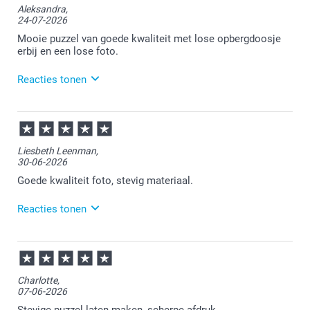
Aleksandra,
24-07-2026
Heel veel plezier ervan!
Mooie puzzel van goede kwaliteit met lose opbergdoosje
erbij en een lose foto.
Reacties tonen
24-07-2026
14:13
Bedankt voor je review. Wat fijn dat je blij bent met
Liesbeth Leenman,
de kwaliteit van je puzzel. Heel veel plezier er van!
30-06-2026
Goede kwaliteit foto, stevig materiaal.
Reacties tonen
30-06-2026
12:13
Veel plezier van de puzzel!
Charlotte,
07-06-2026
Stevige puzzel laten maken, scherpe afdruk.