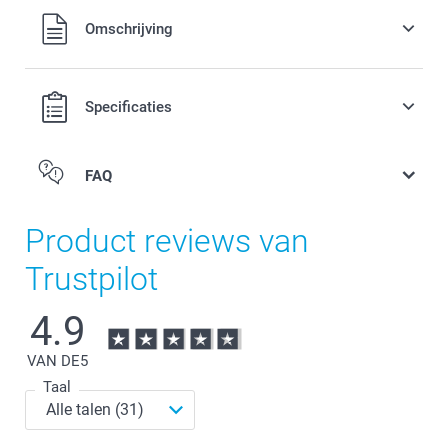
Alle prijzen zijn in EURO (€) inclusief BTW en exclusief
Omschrijving
verzendkosten.
Specificaties
FAQ
Product reviews van
Trustpilot
here
4.9
VAN DE
5
Taal