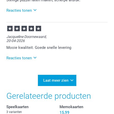
Reacties tonen
08-06-2026
14:04
Veel plezier van de puzzel!
Jacqueline Doornewaard,
20-04-2026
Mooie kwaliteit. Goede snelle levering
Reacties tonen
21-04-2026
11:40
Bedankt voor je review. Leuk om te horen dat je
Laat meer zien
tevreden bent over je ontvangen fotopuzzel. Heel
veel plezier ervan!
Gerelateerde producten
Speelkaarten
Memokaarten
3 varianten
15,99