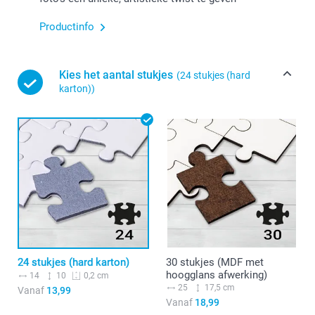
Productinfo
Kies het aantal stukjes
(24 stukjes (hard
karton))
24 stukjes (hard karton)
30 stukjes (MDF met
hoogglans afwerking)
14
10
0,2 cm
25
17,5 cm
Vanaf
13,99
Vanaf
18,99