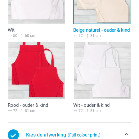
Wit
Beige naturel - ouder & kind
50
60 cm
72
81 cm
Rood - ouder & kind
Wit - ouder & kind
72
81 cm
72
81 cm
Kies de afwerking
(Full colour print)