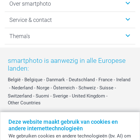
Over smartphoto
Fotoboeken
Wanddecoratie
smartphoto
Service & contact
Fotocadeaus
Vacatures
Kalenders & agenda's
Sitemap
Service & Contact
Thema's
Kaarten
Bestelproces
Tevredenheidsgarantie
Voorwaarden
Mijn account
Kerst
Herroepingsrecht
Mijn orderstatus
Baby
smartphoto is aanwezig in alle Europese
Privacy
smartbonus
Moederdag
landen:
Cookiebeleid
smartfriends
Vaderdag
Reviews
service@smartphoto.nl
Huwelijk
België
-
Belgique
-
Danmark
-
Deutschland
-
France
-
Ireland
Prijslijst
Affiliate partnerprogramma
-
Nederland
-
Norge
-
Österreich
-
Schweiz
-
Suisse
-
Investor Relations
Partnerships
Switzerland
-
Suomi
-
Sverige
-
United Kingdom
-
Other Countries
Influencer partnerprogramma
Deze website maakt gebruik van cookies en
Alle prijzen zijn in EURO (€) inclusief BTW en exclusief verzendkosten.
andere internettechnologieën
We gebruiken cookies en andere technologieën (bv. AI) om