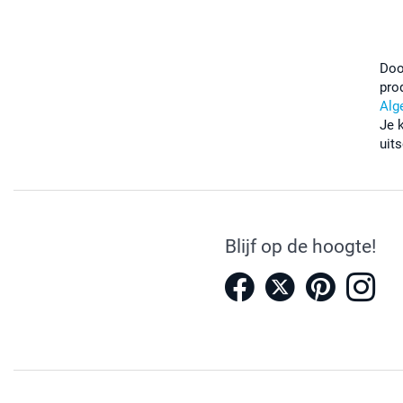
Doo
pro
Alg
Je 
uits
Blijf op de hoogte!