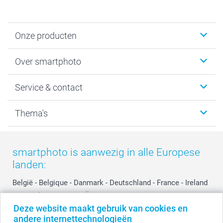
Onze producten
Foto's afdrukken
Over smartphoto
Fotoboeken
Wanddecoratie
smartphoto
Service & contact
Fotocadeaus
Vacatures
Kalenders & agenda's
Sitemap
Service & Contact
Thema's
Kaarten
Bestelproces
Tevredenheidsgarantie
Voorwaarden
Mijn account
Kerst
Herroepingsrecht
Mijn orderstatus
Baby
smartphoto is aanwezig in alle Europese
Privacy
smartbonus
Moederdag
landen:
Cookiebeleid
smartfriends
Vaderdag
Reviews
service@smartphoto.nl
Huwelijk
België
-
Belgique
-
Danmark
-
Deutschland
-
France
-
Ireland
Prijslijst
Affiliate partnerprogramma
-
Nederland
-
Norge
-
Österreich
-
Schweiz
-
Suisse
-
Deze website maakt gebruik van cookies en
Investor Relations
Partnerships
Switzerland
-
Suomi
-
Sverige
-
United Kingdom
-
andere internettechnologieën
Other Countries
Influencer partnerprogramma