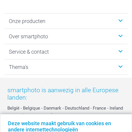
Onze producten
Foto's afdrukken
Over smartphoto
Fotoboeken
Wanddecoratie
smartphoto
Service & contact
Fotocadeaus
Vacatures
Kalenders & agenda's
Sitemap
Service & Contact
Thema's
Kaarten
Bestelproces
Tevredenheidsgarantie
Voorwaarden
Mijn account
Kerst
Herroepingsrecht
Mijn orderstatus
Baby
smartphoto is aanwezig in alle Europese
Privacy
smartbonus
Moederdag
landen:
Cookiebeleid
smartfriends
Vaderdag
Reviews
service@smartphoto.nl
Huwelijk
België
-
Belgique
-
Danmark
-
Deutschland
-
France
-
Ireland
Prijslijst
Affiliate partnerprogramma
-
Nederland
-
Norge
-
Österreich
-
Schweiz
-
Suisse
-
Deze website maakt gebruik van cookies en
Investor Relations
Partnerships
Switzerland
-
Suomi
-
Sverige
-
United Kingdom
-
andere internettechnologieën
Other Countries
Influencer partnerprogramma