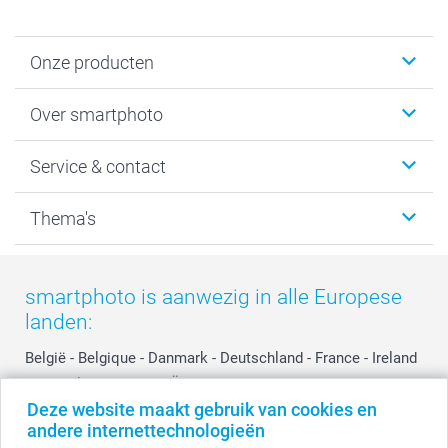
Onze producten
Foto's afdrukken
Over smartphoto
Fotoboeken
Wanddecoratie
smartphoto
Service & contact
Fotocadeaus
Vacatures
Kalenders & agenda's
Sitemap
Service & Contact
Thema's
Kaarten
Bestelproces
Tevredenheidsgarantie
Voorwaarden
Mijn account
Kerst
Herroepingsrecht
Mijn orderstatus
Baby
smartphoto is aanwezig in alle Europese
Privacy
smartbonus
Moederdag
landen:
Cookiebeleid
smartfriends
Vaderdag
Reviews
service@smartphoto.nl
Huwelijk
België
-
Belgique
-
Danmark
-
Deutschland
-
France
-
Ireland
Prijslijst
Affiliate partnerprogramma
-
Nederland
-
Norge
-
Österreich
-
Schweiz
-
Suisse
-
Deze website maakt gebruik van cookies en
Investor Relations
Partnerships
Switzerland
-
Suomi
-
Sverige
-
United Kingdom
-
andere internettechnologieën
Other Countries
Influencer partnerprogramma