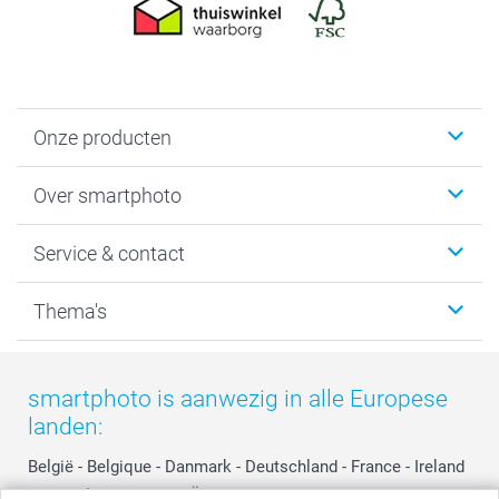
Onze producten
Foto's afdrukken
Over smartphoto
Fotoboeken
Wanddecoratie
smartphoto
Service & contact
Fotocadeaus
Vacatures
Kalenders & agenda's
Sitemap
Service & Contact
Thema's
Kaarten
Bestelproces
Tevredenheidsgarantie
Voorwaarden
Mijn account
Kerst
Herroepingsrecht
Mijn orderstatus
Baby
smartphoto is aanwezig in alle Europese
Privacy
smartbonus
Moederdag
landen:
Cookiebeleid
smartfriends
Vaderdag
Reviews
service@smartphoto.nl
Huwelijk
België
-
Belgique
-
Danmark
-
Deutschland
-
France
-
Ireland
Prijslijst
Affiliate partnerprogramma
-
Nederland
-
Norge
-
Österreich
-
Schweiz
-
Suisse
-