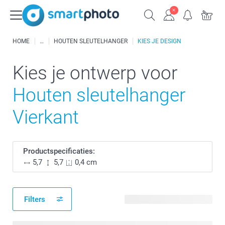
HOME
HOUTEN SLEUTELHANGER
KIES JE DESIGN
Kies je ontwerp voor
Houten sleutelhanger
Vierkant
Productspecificaties:
5,7
5,7
0,4 cm
Filters
43 beschikbare ontwerpen