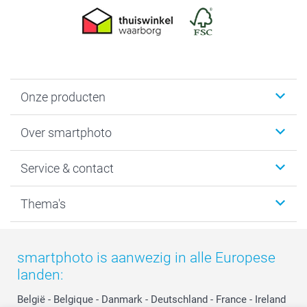
Onze producten
Foto's afdrukken
Over smartphoto
Fotoboeken
Wanddecoratie
smartphoto
Service & contact
Fotocadeaus
Vacatures
Kalenders & agenda's
Sitemap
Service & Contact
Thema's
Kaarten
Bestelproces
Tevredenheidsgarantie
Voorwaarden
Mijn account
Kerst
Herroepingsrecht
Mijn orderstatus
Baby
smartphoto is aanwezig in alle Europese
Privacy
smartbonus
Moederdag
landen:
Cookiebeleid
smartfriends
Vaderdag
Reviews
service@smartphoto.nl
Huwelijk
België
-
Belgique
-
Danmark
-
Deutschland
-
France
-
Ireland