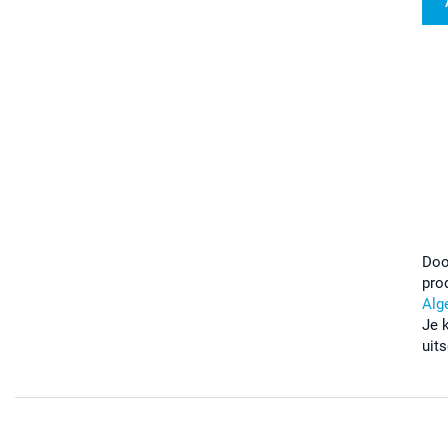
Doo
pro
Alg
Je 
uits