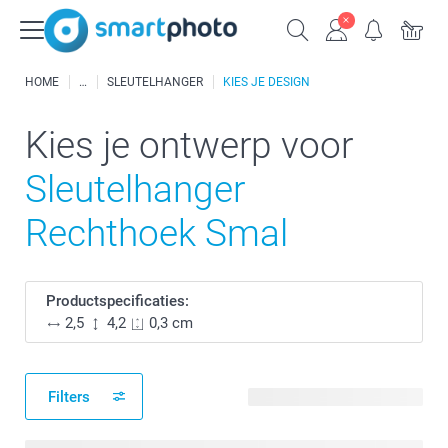
HOME
SLEUTELHANGER
KIES JE DESIGN
Kies je ontwerp voor
Sleutelhanger
Rechthoek Smal
Productspecificaties:
2,5
4,2
0,3 cm
Filters
27 beschikbare ontwerpen