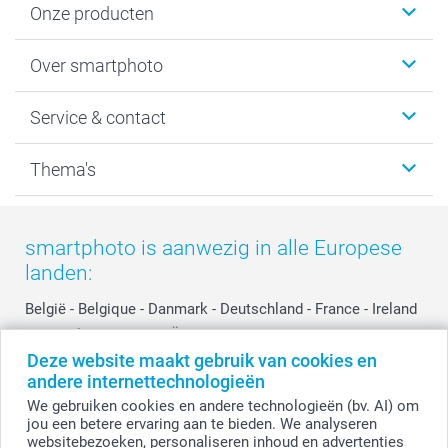
Onze producten
Foto's afdrukken
Over smartphoto
Fotoboeken
Wanddecoratie
smartphoto
Service & contact
Fotocadeaus
Vacatures
Kalenders & agenda's
Sitemap
Service & Contact
Thema's
Kaarten
Bestelproces
Tevredenheidsgarantie
Voorwaarden
Mijn account
Kerst
Herroepingsrecht
Mijn orderstatus
Baby
smartphoto is aanwezig in alle Europese
Privacy
smartbonus
Moederdag
landen:
Cookiebeleid
smartfriends
Vaderdag
Reviews
service@smartphoto.nl
Huwelijk
België
-
Belgique
-
Danmark
-
Deutschland
-
France
-
Ireland
Prijslijst
Affiliate partnerprogramma
-
Nederland
-
Norge
-
Österreich
-
Schweiz
-
Suisse
-
Deze website maakt gebruik van cookies en
Investor Relations
Partnerships
Switzerland
-
Suomi
-
Sverige
-
United Kingdom
-
andere internettechnologieën
Other Countries
Influencer partnerprogramma
We gebruiken cookies en andere technologieën (bv. AI) om
jou een betere ervaring aan te bieden. We analyseren
websitebezoeken, personaliseren inhoud en advertenties