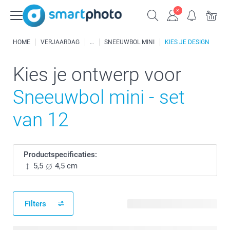
HOME
VERJAARDAG
SNEEUWBOL MINI
KIES JE DESIGN
Kies je ontwerp voor
Sneeuwbol mini - set
van 12
Productspecificaties:
5,5
4,5 cm
Filters
23 beschikbare ontwerpen