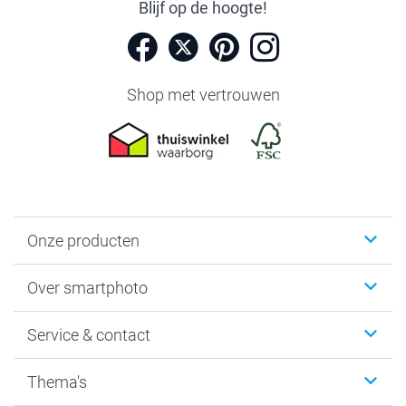
Blijf op de hoogte!
Shop met vertrouwen
Onze producten
Foto's afdrukken
Over smartphoto
Fotoboeken
Wanddecoratie
smartphoto
Service & contact
Fotocadeaus
Vacatures
Kalenders & agenda's
Sitemap
Service & Contact
Thema's
Kaarten
Bestelproces
Tevredenheidsgarantie