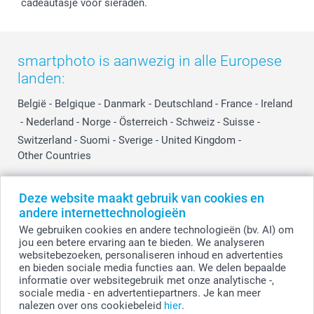
Investor Relations
Partnerships
cadeautasje voor sieraden.
Influencer partnerprogramma
smartphoto is aanwezig in alle Europese
landen:
België
-
Belgique
-
Danmark
-
Deutschland
-
France
-
Ireland
-
Nederland
-
Norge
-
Österreich
-
Schweiz
-
Suisse
-
Switzerland
-
Suomi
-
Sverige
-
United Kingdom
-
Other Countries
Deze website maakt gebruik van cookies en
Alle prijzen zijn in EURO (€) inclusief BTW en exclusief verzendkosten.
andere internettechnologieën
We gebruiken cookies en andere technologieën (bv. AI) om
jou een betere ervaring aan te bieden. We analyseren
websitebezoeken, personaliseren inhoud en advertenties
© smartphoto group. Alle rechten voorbehouden.
Disclaimer
en bieden sociale media functies aan. We delen bepaalde
informatie over websitegebruik met onze analytische -,
sociale media - en advertentiepartners. Je kan meer
nalezen over ons cookiebeleid
hier
.