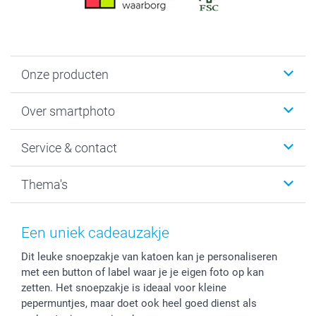
Onze producten
Foto's afdrukken
Over smartphoto
Fotoboeken
Wanddecoratie
smartphoto
Service & contact
Fotocadeaus
Vacatures
Kalenders & agenda's
Sitemap
Service & Contact
Thema's
Kaarten
Bestelproces
Tevredenheidsgarantie
Voorwaarden
Mijn account
Kerst
Herroepingsrecht
Mijn orderstatus
Baby
Een uniek cadeauzakje
Privacy
smartbonus
Moederdag
Dit leuke snoepzakje van katoen kan je personaliseren
Cookiebeleid
smartfriends
Vaderdag
met een button of label waar je je eigen foto op kan
Reviews
service@smartphoto.nl
Huwelijk
zetten. Het snoepzakje is ideaal voor kleine
Prijslijst
Affiliate partnerprogramma
pepermuntjes, maar doet ook heel goed dienst als