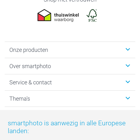
Onze producten
Foto's afdrukken
Over smartphoto
Fotoboeken
Wanddecoratie
smartphoto
Service & contact
Fotocadeaus
Vacatures
Kalenders & agenda's
Sitemap
Service & Contact
Thema's
Kaarten
Bestelproces
Tevredenheidsgarantie
Voorwaarden
Mijn account
Kerst
Herroepingsrecht
Mijn orderstatus
Baby
smartphoto is aanwezig in alle Europese
Privacy
smartbonus
Moederdag
landen:
Cookiebeleid
smartfriends
Vaderdag