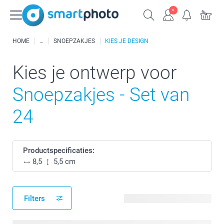
HOME
SNOEPZAKJES
KIES JE DESIGN
Kies je ontwerp voor
Snoepzakjes - Set van
24
Productspecificaties:
8,5
5,5 cm
Filters
89 beschikbare ontwerpen