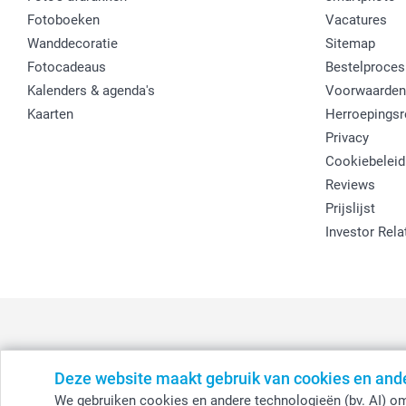
Fotoboeken
Vacatures
Wanddecoratie
Sitemap
Fotocadeaus
Bestelproces
Kalenders & agenda's
Voorwaarden
Kaarten
Herroepingsr
Privacy
Cookiebeleid
Reviews
Prijslijst
Investor Rela
Deze website maakt gebruik van cookies en and
België
-
Belgique
-
Danmark
-
Deutschland
-
France
-
Ir
We gebruiken cookies en andere technologieën (bv. AI) om