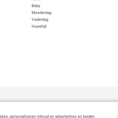
Baby
Moederdag
Vaderdag
Huwelijk
:
nd
-
Suomi
-
Sverige
-
United Kingdom
-
Other Countries
eken, personaliseren inhoud en advertenties en bieden