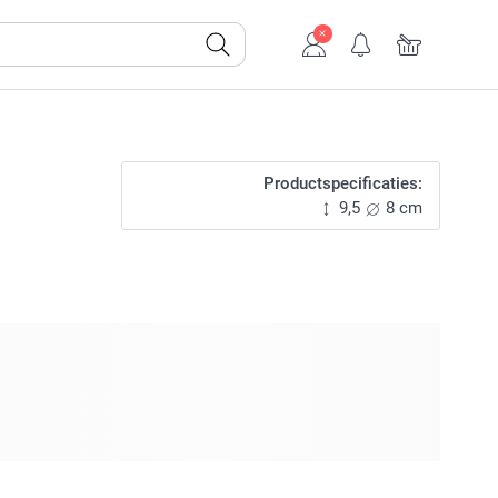
Productspecificaties:
9,5
8 cm