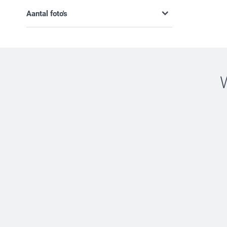
Aantal foto's
Zonder foto's
Met foto