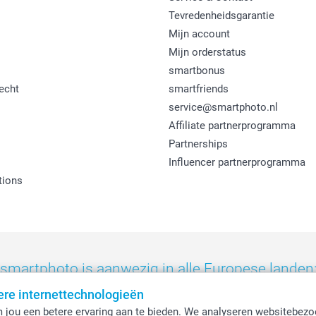
Tevredenheidsgarantie
Mijn account
Mijn orderstatus
smartbonus
echt
smartfriends
service@smartphoto.nl
Affiliate partnerprogramma
Partnerships
Influencer partnerprogramma
tions
smartphoto is aanwezig in alle Europese landen
ere internettechnologieën
eland
-
Nederland
-
Norge
-
Österreich
-
Schweiz
-
Suisse
-
Switzerla
 jou een betere ervaring aan te bieden. We analyseren websitebezo