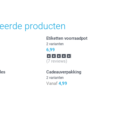
teerde producten
s
Etiketten voorraadpot
2 varianten
6,99
(7 reviews)
fles
Cadeauverpakking
2 varianten
Vanaf
4,99