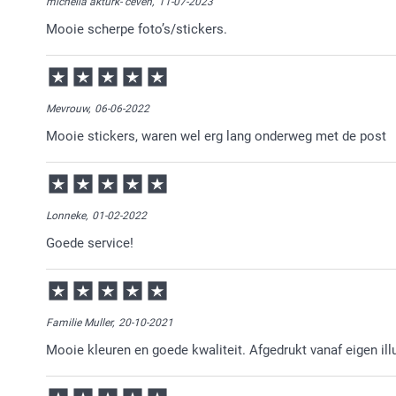
michella akturk- ceven,
11-07-2023
Mooie scherpe foto’s/stickers.
Mevrouw,
06-06-2022
Mooie stickers, waren wel erg lang onderweg met de post
Lonneke,
01-02-2022
Goede service!
Familie Muller,
20-10-2021
Mooie kleuren en goede kwaliteit. Afgedrukt vanaf eigen ill