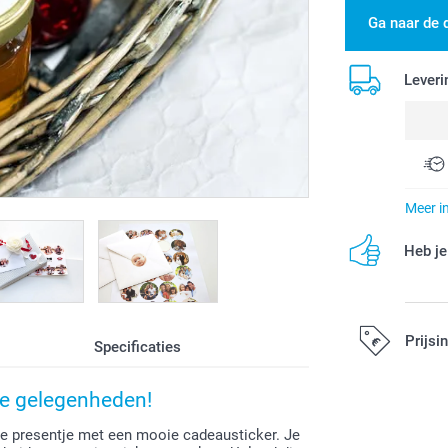
Ga naar de 
Leveri
Meer i
Heb je
Prijsi
Specificaties
nde gelegenheden!
Alle prijzen zi
je presentje met een mooie cadeausticker. Je