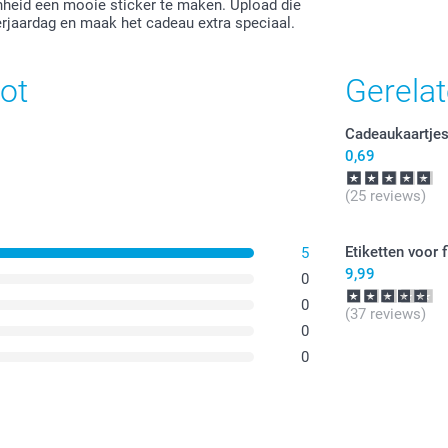
enheid een mooie sticker te maken. Upload die
verjaardag en maak het cadeau extra speciaal.
ot
Gerela
Cadeaukaartje
0,69
(25 reviews)
Etiketten voor 
5
9,99
0
0
(37 reviews)
0
0