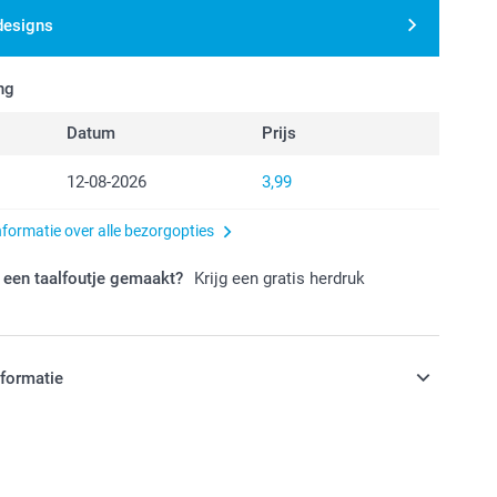
designs
ng
Datum
Prijs
12-08-2026
3,99
nformatie over alle bezorgopties
 een taalfoutje gemaakt?
Krijg een gratis herdruk
nformatie
jn in EURO (€) inclusief BTW en exclusief verzendkosten.