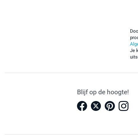
Doo
pro
Alg
Je 
uits
Blijf op de hoogte!