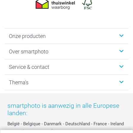
Onze producten
Foto's afdrukken
Over smartphoto
Fotoboeken
Wanddecoratie
smartphoto
Service & contact
Fotocadeaus
Vacatures
Kalenders & agenda's
Sitemap
Service & Contact
Thema's
Kaarten
Bestelproces
Tevredenheidsgarantie
Voorwaarden
Mijn account
Kerst
Herroepingsrecht
Mijn orderstatus
Baby
smartphoto is aanwezig in alle Europese
Privacy
smartbonus
Moederdag
landen:
Cookiebeleid
smartfriends
Vaderdag
Reviews
service@smartphoto.nl
Huwelijk
België
-
Belgique
-
Danmark
-
Deutschland
-
France
-
Ireland
Prijslijst
Affiliate partnerprogramma
-
Nederland
-
Norge
-
Österreich
-
Schweiz
-
Suisse
-