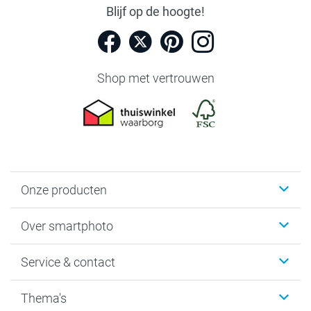
Blijf op de hoogte!
Shop met vertrouwen
Onze producten
Foto's afdrukken
Over smartphoto
Fotoboeken
Wanddecoratie
smartphoto
Service & contact
Fotocadeaus
Vacatures
Kalenders & agenda's
Sitemap
Service & Contact
Thema's
Kaarten
Bestelproces
Tevredenheidsgarantie