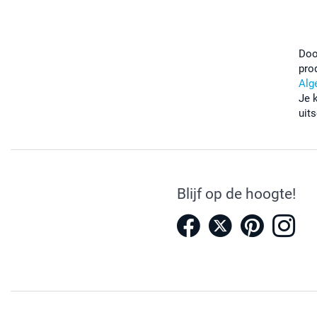
Doo
pro
Alg
Je 
uits
Blijf op de hoogte!