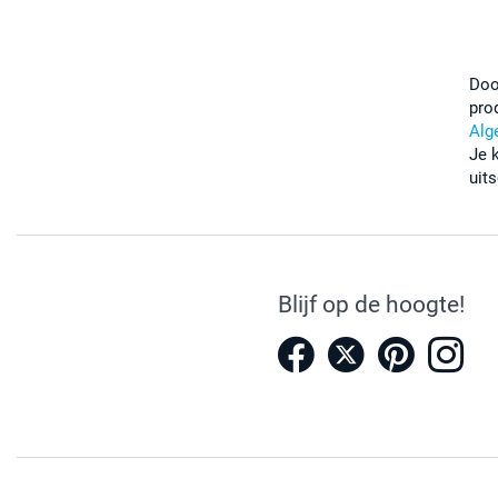
Doo
pro
Alg
Je 
uits
Blijf op de hoogte!