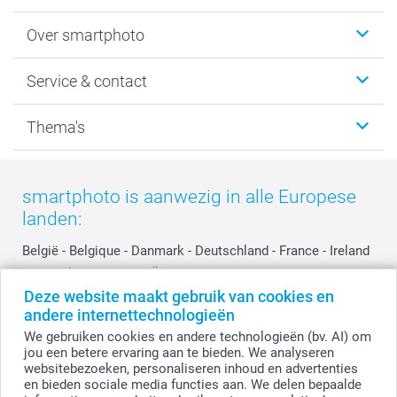
Foto's afdrukken
Over smartphoto
Fotoboeken
Wanddecoratie
smartphoto
Service & contact
Fotocadeaus
Vacatures
Kalenders & agenda's
Sitemap
Service & Contact
Thema's
Kaarten
Bestelproces
Tevredenheidsgarantie
Voorwaarden
Mijn account
Kerst
Herroepingsrecht
Mijn orderstatus
Baby
smartphoto is aanwezig in alle Europese
Privacy
smartbonus
Moederdag
landen:
Cookiebeleid
smartfriends
Vaderdag
Reviews
service@smartphoto.nl
Huwelijk
België
-
Belgique
-
Danmark
-
Deutschland
-
France
-
Ireland
Prijslijst
Affiliate partnerprogramma
-
Nederland
-
Norge
-
Österreich
-
Schweiz
-
Suisse
-
Deze website maakt gebruik van cookies en
Investor Relations
Partnerships
Switzerland
-
Suomi
-
Sverige
-
United Kingdom
-
andere internettechnologieën
Other Countries
Influencer partnerprogramma
We gebruiken cookies en andere technologieën (bv. AI) om
jou een betere ervaring aan te bieden. We analyseren
websitebezoeken, personaliseren inhoud en advertenties
Alle prijzen zijn in EURO (€) inclusief BTW en exclusief verzendkosten.
en bieden sociale media functies aan. We delen bepaalde