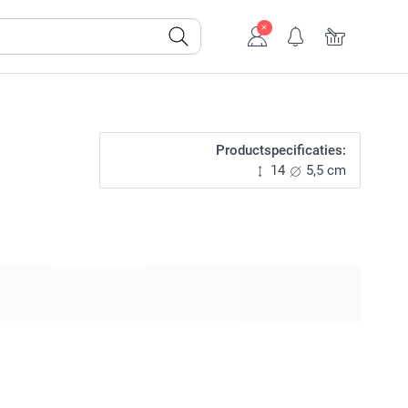
Productspecificaties:
14
5,5 cm