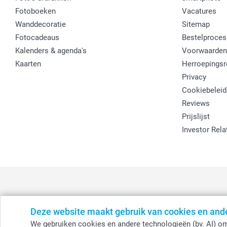
Fotoboeken
Vacatures
Wanddecoratie
Sitemap
Fotocadeaus
Bestelproces
Kalenders & agenda's
Voorwaarden
Kaarten
Herroepingsr
Privacy
Cookiebeleid
Reviews
Prijslijst
Investor Rela
Deze website maakt gebruik van cookies en and
België
-
Belgique
-
Danmark
-
Deutschland
-
France
-
Ir
We gebruiken cookies en andere technologieën (bv. AI) om