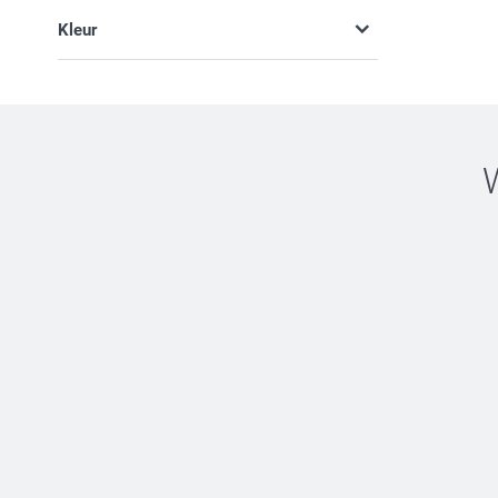
Communie (2)
Kleur
Feest (2)
Housewarming (1)
Kerst (1)
Oudejaarsavond (1)
Reizen (1)