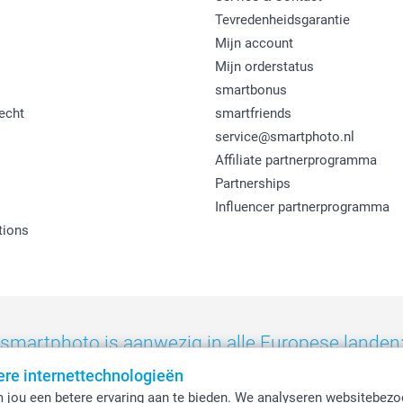
Tevredenheidsgarantie
Mijn account
Mijn orderstatus
smartbonus
echt
smartfriends
service@smartphoto.nl
Affiliate partnerprogramma
Partnerships
Influencer partnerprogramma
tions
smartphoto is aanwezig in alle Europese landen
ere internettechnologieën
eland
-
Nederland
-
Norge
-
Österreich
-
Schweiz
-
Suisse
-
Switzerla
 jou een betere ervaring aan te bieden. We analyseren websitebezo