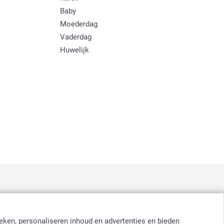
Baby
Moederdag
Vaderdag
Huwelijk
:
nd
-
Suomi
-
Sverige
-
United Kingdom
-
Other Countries
eken, personaliseren inhoud en advertenties en bieden