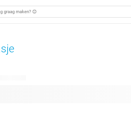
sje
are ontwerpen