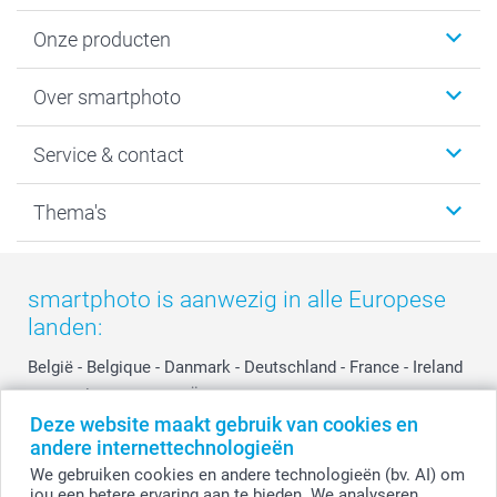
Onze producten
Foto's afdrukken
Over smartphoto
Fotoboeken
Wanddecoratie
smartphoto
Service & contact
Fotocadeaus
Vacatures
Kalenders & agenda's
Sitemap
Service & Contact
Thema's
Kaarten
Bestelproces
Tevredenheidsgarantie
Voorwaarden
Mijn account
Kerst
Herroepingsrecht
Mijn orderstatus
Baby
smartphoto is aanwezig in alle Europese
Privacy
smartbonus
Moederdag
landen:
Cookiebeleid
smartfriends
Vaderdag
Reviews
service@smartphoto.nl
Huwelijk
België
-
Belgique
-
Danmark
-
Deutschland
-
France
-
Ireland
Prijslijst
Affiliate partnerprogramma
-
Nederland
-
Norge
-
Österreich
-
Schweiz
-
Suisse
-
Deze website maakt gebruik van cookies en
Investor Relations
Partnerships
Switzerland
-
Suomi
-
Sverige
-
United Kingdom
-
andere internettechnologieën
Other Countries
Influencer partnerprogramma
We gebruiken cookies en andere technologieën (bv. AI) om
jou een betere ervaring aan te bieden. We analyseren