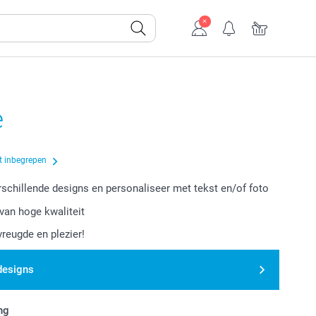
e
t inbegrepen
erschillende designs en personaliseer met tekst en/of foto
van hoge kwaliteit
vreugde en plezier!
designs
ng