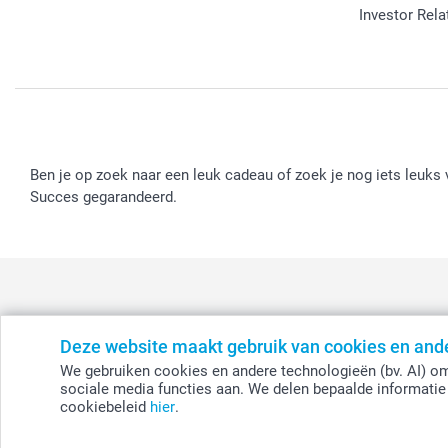
Investor Rela
Ben je op zoek naar een leuk cadeau of zoek je nog iets leuks v
Succes gegarandeerd.
Deze website maakt gebruik van cookies en and
België
-
Belgique
-
Danmark
-
Deutschland
-
France
-
Ir
We gebruiken cookies en andere technologieën (bv. AI) om
sociale media functies aan. We delen bepaalde informatie 
cookiebeleid
hier
.
© smartphoto group. Alle rechten voorbehouden.
Disclaimer