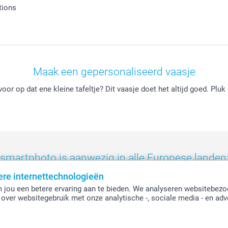
tions
Maak een gepersonaliseerd vaasje
oor op dat ene kleine tafeltje? Dit vaasje doet het altijd goed. Pluk
smartphoto is aanwezig in alle Europese landen
ere internettechnologieën
eland
-
Nederland
-
Norge
-
Österreich
-
Schweiz
-
Suisse
-
Switzerla
 jou een betere ervaring aan te bieden. We analyseren websitebezo
over websitegebruik met onze analytische -, sociale media - en adv
Alle prijzen zijn in EURO (€) inclusief BTW en exclusief verzendkosten.