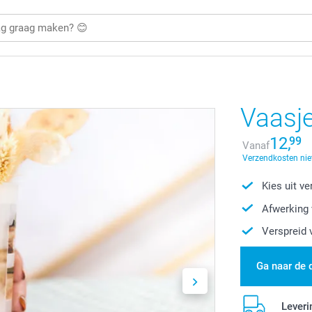
Vaasj
12,
99
Vanaf
Verzendkosten nie
Kies uit v
Afwerking 
Verspreid 
Ga naar de 
Leveri