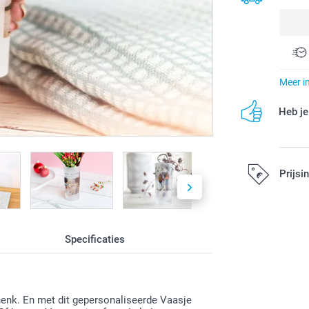
Meer i
Heb je
Prijsi
Alle prijzen zi
Specificaties
chenk. En met dit gepersonaliseerde Vaasje