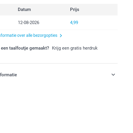
Datum
Prijs
12-08-2026
4,99
nformatie over alle bezorgopties
 een taalfoutje gemaakt?
Krijg een gratis herdruk
nformatie
jn in EURO (€) inclusief BTW en exclusief verzendkosten.