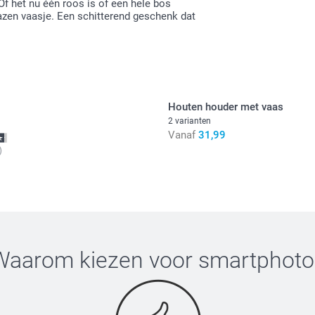
Of het nu één roos is of een hele bos
lazen vaasje. Een schitterend geschenk dat
Houten houder met vaas
2 varianten
Vanaf
31,99
)
Waarom kiezen voor
smartphoto