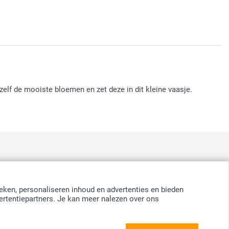
 zelf de mooiste bloemen en zet deze in dit kleine vaasje.
:
nd
-
Suomi
-
Sverige
-
United Kingdom
-
Other Countries
eken, personaliseren inhoud en advertenties en bieden
ertentiepartners. Je kan meer nalezen over ons