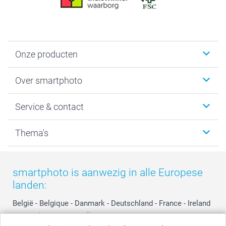
Onze producten
Foto's afdrukken
Over smartphoto
Fotoboeken
Wanddecoratie
smartphoto
Service & contact
Fotocadeaus
Vacatures
Kalenders & agenda's
Sitemap
Service & Contact
Thema's
Kaarten
Bestelproces
Tevredenheidsgarantie
Voorwaarden
Mijn account
Kerst
Herroepingsrecht
Mijn orderstatus
Baby
smartphoto is aanwezig in alle Europese
Privacy
smartbonus
Moederdag
landen:
Cookiebeleid
smartfriends
Vaderdag
Reviews
service@smartphoto.nl
Huwelijk
België
-
Belgique
-
Danmark
-
Deutschland
-
France
-
Ireland
Prijslijst
Affiliate partnerprogramma
-
Nederland
-
Norge
-
Österreich
-
Schweiz
-
Suisse
-