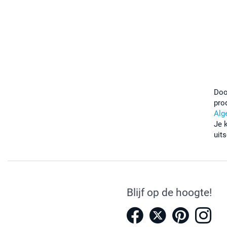
Doo
pro
Alg
Je 
uits
Blijf op de hoogte!