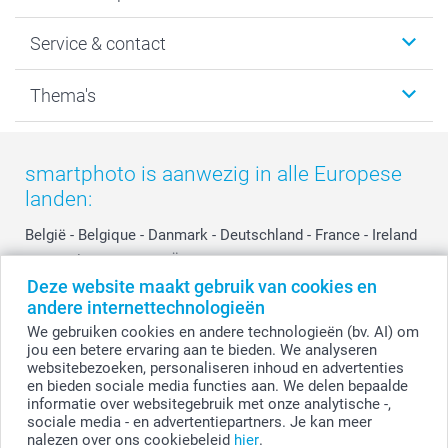
Wanddecoratie
smartphoto
Service & contact
Fotocadeaus
Vacatures
Kalenders & agenda's
Sitemap
Service & Contact
Thema's
Kaarten
Bestelproces
Tevredenheidsgarantie
Voorwaarden
Mijn account
Kerst
Herroepingsrecht
Mijn orderstatus
Baby
smartphoto is aanwezig in alle Europese
Privacy
smartbonus
Moederdag
landen:
Cookiebeleid
smartfriends
Vaderdag
Reviews
service@smartphoto.nl
Huwelijk
België
-
Belgique
-
Danmark
-
Deutschland
-
France
-
Ireland
Prijslijst
Affiliate partnerprogramma
-
Nederland
-
Norge
-
Österreich
-
Schweiz
-
Suisse
-
Deze website maakt gebruik van cookies en
Investor Relations
Partnerships
Switzerland
-
Suomi
-
Sverige
-
United Kingdom
-
andere internettechnologieën
Other Countries
Influencer partnerprogramma
We gebruiken cookies en andere technologieën (bv. AI) om
jou een betere ervaring aan te bieden. We analyseren
websitebezoeken, personaliseren inhoud en advertenties
Alle prijzen zijn in EURO (€) inclusief BTW en exclusief verzendkosten.
en bieden sociale media functies aan. We delen bepaalde
informatie over websitegebruik met onze analytische -,
sociale media - en advertentiepartners. Je kan meer
nalezen over ons cookiebeleid
hier
.