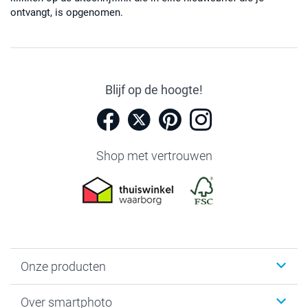
ontvangt, is opgenomen.
Blijf op de hoogte!
Shop met vertrouwen
Onze producten
Foto's afdrukken
Over smartphoto
Fotoboeken