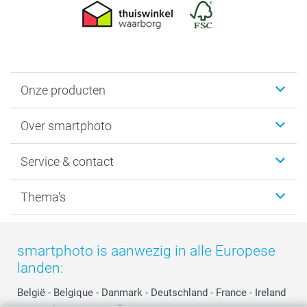
Onze producten
Foto's afdrukken
Over smartphoto
Fotoboeken
Wanddecoratie
smartphoto
Service & contact
Fotocadeaus
Vacatures
Kalenders & agenda's
Sitemap
Service & Contact
Thema's
Kaarten
Bestelproces
Tevredenheidsgarantie
Voorwaarden
Mijn account
Kerst
Herroepingsrecht
Mijn orderstatus
Baby
smartphoto is aanwezig in alle Europese
Privacy
smartbonus
Moederdag
landen:
Cookiebeleid
smartfriends
Vaderdag
Reviews
service@smartphoto.nl
Huwelijk
België
-
Belgique
-
Danmark
-
Deutschland
-
France
-
Ireland