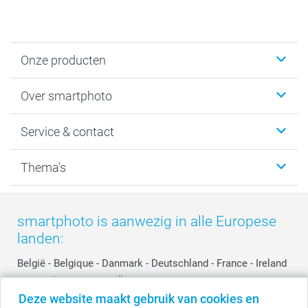
Onze producten
Foto's afdrukken
Over smartphoto
Fotoboeken
Wanddecoratie
smartphoto
Service & contact
Fotocadeaus
Vacatures
Kalenders & agenda's
Sitemap
Service & Contact
Thema's
Kaarten
Bestelproces
Tevredenheidsgarantie
Voorwaarden
Mijn account
Kerst
Herroepingsrecht
Mijn orderstatus
Baby
smartphoto is aanwezig in alle Europese
Privacy
smartbonus
Moederdag
landen:
Cookiebeleid
smartfriends
Vaderdag
Reviews
service@smartphoto.nl
Huwelijk
België
-
Belgique
-
Danmark
-
Deutschland
-
France
-
Ireland
Prijslijst
Affiliate partnerprogramma
-
Nederland
-
Norge
-
Österreich
-
Schweiz
-
Suisse
-
Deze website maakt gebruik van cookies en
Investor Relations
Partnerships
Switzerland
-
Suomi
-
Sverige
-
United Kingdom
-