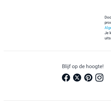
Doo
pro
Alg
Je 
uits
Blijf op de hoogte!