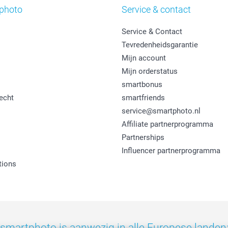
photo
Service & contact
Service & Contact
Tevredenheidsgarantie
Mijn account
Mijn orderstatus
smartbonus
echt
smartfriends
service@smartphoto.nl
Affiliate partnerprogramma
Partnerships
Influencer partnerprogramma
tions
smartphoto is aanwezig in alle Europese landen