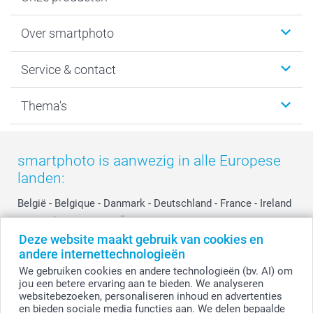
Foto's afdrukken
Over smartphoto
Fotoboeken
Wanddecoratie
smartphoto
Service & contact
Fotocadeaus
Vacatures
Kalenders & agenda's
Sitemap
Service & Contact
Thema's
Kaarten
Bestelproces
Tevredenheidsgarantie
Voorwaarden
Mijn account
Kerst
Herroepingsrecht
Mijn orderstatus
Baby
smartphoto is aanwezig in alle Europese
Privacy
smartbonus
Moederdag
landen:
Cookiebeleid
smartfriends
Vaderdag
Reviews
service@smartphoto.nl
Huwelijk
België
-
Belgique
-
Danmark
-
Deutschland
-
France
-
Ireland
Prijslijst
Affiliate partnerprogramma
-
Nederland
-
Norge
-
Österreich
-
Schweiz
-
Suisse
-
Deze website maakt gebruik van cookies en
Investor Relations
Partnerships
Switzerland
-
Suomi
-
Sverige
-
United Kingdom
-
andere internettechnologieën
Other Countries
Influencer partnerprogramma
We gebruiken cookies en andere technologieën (bv. AI) om
jou een betere ervaring aan te bieden. We analyseren
websitebezoeken, personaliseren inhoud en advertenties
Alle prijzen zijn in EURO (€) inclusief BTW en exclusief verzendkosten.
en bieden sociale media functies aan. We delen bepaalde