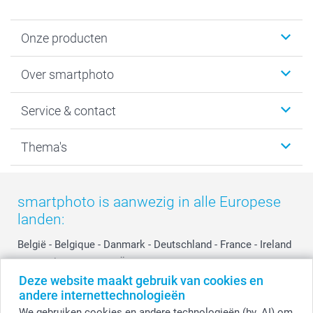
Onze producten
Foto's afdrukken
Over smartphoto
Fotoboeken
Wanddecoratie
smartphoto
Service & contact
Fotocadeaus
Vacatures
Kalenders & agenda's
Sitemap
Service & Contact
Thema's
Kaarten
Bestelproces
Tevredenheidsgarantie
Voorwaarden
Mijn account
Kerst
Herroepingsrecht
Mijn orderstatus
Baby
smartphoto is aanwezig in alle Europese
Privacy
smartbonus
Moederdag
landen:
Cookiebeleid
smartfriends
Vaderdag
Reviews
service@smartphoto.nl
Huwelijk
België
-
Belgique
-
Danmark
-
Deutschland
-
France
-
Ireland
Prijslijst
Affiliate partnerprogramma
-
Nederland
-
Norge
-
Österreich
-
Schweiz
-
Suisse
-
Deze website maakt gebruik van cookies en
Investor Relations
Partnerships
Switzerland
-
Suomi
-
Sverige
-
United Kingdom
-
andere internettechnologieën
Other Countries
Influencer partnerprogramma
We gebruiken cookies en andere technologieën (bv. AI) om