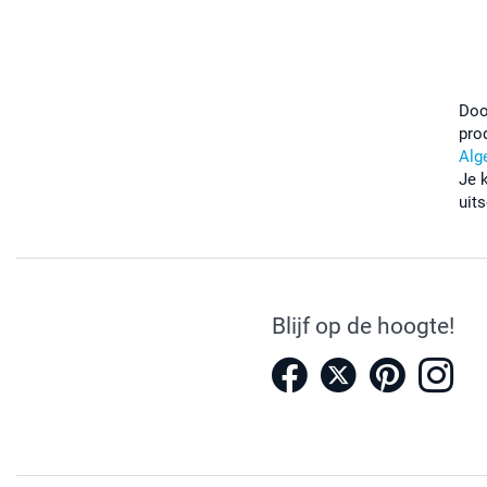
Doo
pro
Alg
Je 
uits
Blijf op de hoogte!