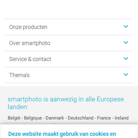
Onze producten
Foto's afdrukken
Over smartphoto
Fotoboeken
Wanddecoratie
smartphoto
Service & contact
Fotocadeaus
Vacatures
Kalenders & agenda's
Sitemap
Service & Contact
Thema's
Kaarten
Bestelproces
Tevredenheidsgarantie
Voorwaarden
Mijn account
Kerst
Herroepingsrecht
Mijn orderstatus
Baby
smartphoto is aanwezig in alle Europese
Privacy
smartbonus
Moederdag
landen:
Cookiebeleid
smartfriends
Vaderdag
Reviews
service@smartphoto.nl
Huwelijk
België
-
Belgique
-
Danmark
-
Deutschland
-
France
-
Ireland
Prijslijst
Affiliate partnerprogramma
-
Nederland
-
Norge
-
Österreich
-
Schweiz
-
Suisse
-
Deze website maakt gebruik van cookies en
Investor Relations
Partnerships
Switzerland
-
Suomi
-
Sverige
-
United Kingdom
-