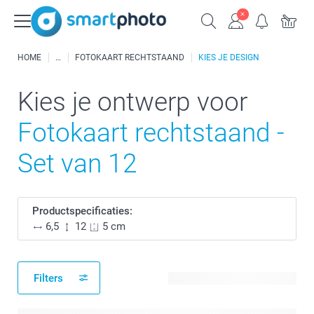
HOME
FOTOKAART RECHTSTAAND
KIES JE DESIGN
Kies je ontwerp voor
Fotokaart rechtstaand -
Set van 12
Productspecificaties:
6,5
12
5 cm
Filters
436 beschikbare ontwerpen