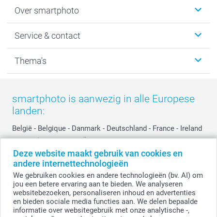
Foto's afdrukken
Over smartphoto
Fotoboeken
Wanddecoratie
smartphoto
Service & contact
Fotocadeaus
Vacatures
Kalenders & agenda's
Sitemap
Service & Contact
Thema's
Kaarten
Bestelproces
Tevredenheidsgarantie
Voorwaarden
Mijn account
Kerst
Herroepingsrecht
Mijn orderstatus
Baby
smartphoto is aanwezig in alle Europese
Privacy
smartbonus
Moederdag
landen:
Cookiebeleid
smartfriends
Vaderdag
Reviews
service@smartphoto.nl
Huwelijk
België
-
Belgique
-
Danmark
-
Deutschland
-
France
-
Ireland
Prijslijst
Affiliate partnerprogramma
-
Nederland
-
Norge
-
Österreich
-
Schweiz
-
Suisse
-
Deze website maakt gebruik van cookies en
Investor Relations
Partnerships
Switzerland
-
Suomi
-
Sverige
-
United Kingdom
-
andere internettechnologieën
Other Countries
Influencer partnerprogramma
We gebruiken cookies en andere technologieën (bv. AI) om
jou een betere ervaring aan te bieden. We analyseren
websitebezoeken, personaliseren inhoud en advertenties
Alle prijzen zijn in EURO (€) inclusief BTW en exclusief verzendkosten.
en bieden sociale media functies aan. We delen bepaalde
informatie over websitegebruik met onze analytische -,