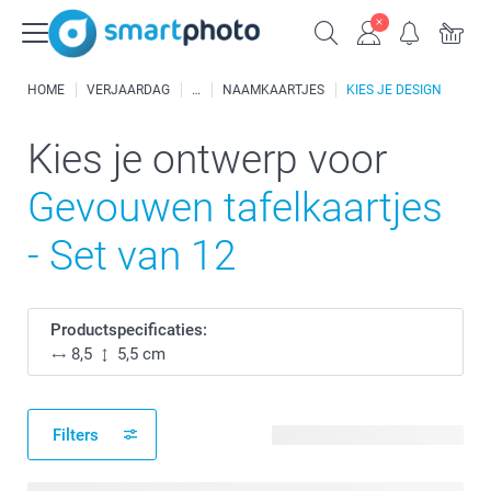
HOME
VERJAARDAG
NAAMKAARTJES
KIES JE DESIGN
Kies je ontwerp voor
Gevouwen tafelkaartjes
- Set van 12
Productspecificaties:
8,5
5,5 cm
Filters
26 beschikbare ontwerpen