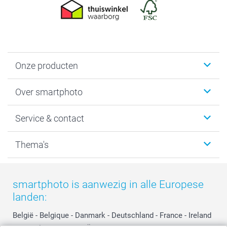
Onze producten
Foto's afdrukken
Over smartphoto
Fotoboeken
Wanddecoratie
smartphoto
Service & contact
Fotocadeaus
Vacatures
Kalenders & agenda's
Sitemap
Service & Contact
Thema's
Kaarten
Bestelproces
Tevredenheidsgarantie
Voorwaarden
Mijn account
Kerst
Herroepingsrecht
Mijn orderstatus
Baby
smartphoto is aanwezig in alle Europese
Privacy
smartbonus
Moederdag
landen:
Cookiebeleid
smartfriends
Vaderdag
Reviews
service@smartphoto.nl
Huwelijk
België
-
Belgique
-
Danmark
-
Deutschland
-
France
-
Ireland