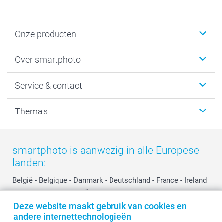
Onze producten
Foto's afdrukken
Over smartphoto
Fotoboeken
Wanddecoratie
smartphoto
Service & contact
Fotocadeaus
Vacatures
Kalenders & agenda's
Sitemap
Service & Contact
Thema's
Kaarten
Bestelproces
Tevredenheidsgarantie
Voorwaarden
Mijn account
Kerst
Herroepingsrecht
Mijn orderstatus
Baby
smartphoto is aanwezig in alle Europese
Privacy
smartbonus
Moederdag
landen:
Cookiebeleid
smartfriends
Vaderdag
Reviews
service@smartphoto.nl
Huwelijk
België
-
Belgique
-
Danmark
-
Deutschland
-
France
-
Ireland
Prijslijst
Affiliate partnerprogramma
-
Nederland
-
Norge
-
Österreich
-
Schweiz
-
Suisse
-
Deze website maakt gebruik van cookies en
Investor Relations
Partnerships
Switzerland
-
Suomi
-
Sverige
-
United Kingdom
-
andere internettechnologieën
Other Countries
Influencer partnerprogramma