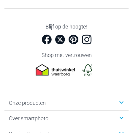
Blijf op de hoogte!
Shop met vertrouwen
Onze producten
Foto's afdrukken
Over smartphoto
Fotoboeken
Wanddecoratie
smartphoto