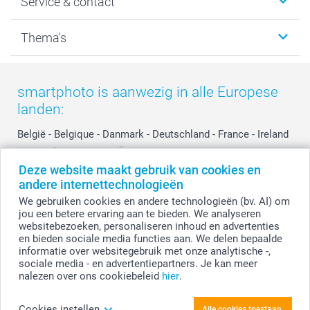
Service & contact
Fotocadeaus
Vacatures
Kalenders & agenda's
Sitemap
Service & Contact
Thema's
Kaarten
Bestelproces
Tevredenheidsgarantie
Voorwaarden
Mijn account
Kerst
Herroepingsrecht
Mijn orderstatus
Baby
smartphoto is aanwezig in alle Europese
Privacy
smartbonus
Moederdag
landen:
Cookiebeleid
smartfriends
Vaderdag
Reviews
service@smartphoto.nl
Huwelijk
België
-
Belgique
-
Danmark
-
Deutschland
-
France
-
Ireland
Prijslijst
Affiliate partnerprogramma
-
Nederland
-
Norge
-
Österreich
-
Schweiz
-
Suisse
-
Deze website maakt gebruik van cookies en
Investor Relations
Partnerships
Switzerland
-
Suomi
-
Sverige
-
United Kingdom
-
andere internettechnologieën
Other Countries
Influencer partnerprogramma
We gebruiken cookies en andere technologieën (bv. AI) om
jou een betere ervaring aan te bieden. We analyseren
websitebezoeken, personaliseren inhoud en advertenties
Alle prijzen zijn in EURO (€) inclusief BTW en exclusief verzendkosten.
en bieden sociale media functies aan. We delen bepaalde
informatie over websitegebruik met onze analytische -,
sociale media - en advertentiepartners. Je kan meer
nalezen over ons cookiebeleid
hier
.
© smartphoto group. Alle rechten voorbehouden.
Disclaimer
Cookies instellen
Alle cookies toestaan