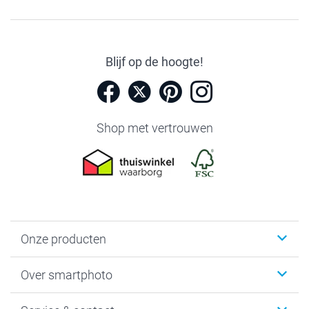
Blijf op de hoogte!
Shop met vertrouwen
Onze producten
Foto's afdrukken
Over smartphoto
Fotoboeken
Wanddecoratie
smartphoto