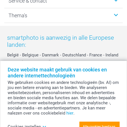
Service & contact
Fotocadeaus
Vacatures
Kalenders & agenda's
Sitemap
Service & Contact
Thema's
Kaarten
Bestelproces
Tevredenheidsgarantie
Voorwaarden
Mijn account
Kerst
Herroepingsrecht
Mijn orderstatus
Baby
smartphoto is aanwezig in alle Europese
Privacy
smartbonus
Moederdag
landen:
Cookiebeleid
smartfriends
Vaderdag
Reviews
service@smartphoto.nl
Huwelijk
België
-
Belgique
-
Danmark
-
Deutschland
-
France
-
Ireland
Prijslijst
Affiliate partnerprogramma
-
Nederland
-
Norge
-
Österreich
-
Schweiz
-
Suisse
-
Deze website maakt gebruik van cookies en
Investor Relations
Partnerships
Switzerland
-
Suomi
-
Sverige
-
United Kingdom
-
andere internettechnologieën
Other Countries
Influencer partnerprogramma
We gebruiken cookies en andere technologieën (bv. AI) om
jou een betere ervaring aan te bieden. We analyseren
websitebezoeken, personaliseren inhoud en advertenties
Alle prijzen zijn in EURO (€) inclusief BTW en exclusief verzendkosten.
en bieden sociale media functies aan. We delen bepaalde
informatie over websitegebruik met onze analytische -,
sociale media - en advertentiepartners. Je kan meer
nalezen over ons cookiebeleid
hier
.
© smartphoto group. Alle rechten voorbehouden.
Disclaimer
Cookies instellen
Alle cookies toestaan