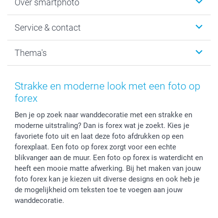
Over smartphoto
Fotoboeken
Wanddecoratie
smartphoto
Service & contact
Fotocadeaus
Vacatures
Kalenders & agenda's
Sitemap
Service & Contact
Thema's
Kaarten
Bestelproces
Tevredenheidsgarantie
Voorwaarden
Mijn account
Kerst
Herroepingsrecht
Mijn orderstatus
Baby
Strakke en moderne look met een foto op
Privacy
smartbonus
Moederdag
forex
Cookiebeleid
smartfriends
Vaderdag
Ben je op zoek naar wanddecoratie met een strakke en
Reviews
service@smartphoto.nl
Huwelijk
moderne uitstraling? Dan is forex wat je zoekt. Kies je
Prijslijst
Affiliate partnerprogramma
favoriete foto uit en laat deze foto afdrukken op een
Investor Relations
Partnerships
forexplaat. Een foto op forex zorgt voor een echte
Influencer partnerprogramma
blikvanger aan de muur. Een foto op forex is waterdicht en
heeft een mooie matte afwerking. Bij het maken van jouw
foto forex kan je kiezen uit diverse designs en ook heb je
de mogelijkheid om teksten toe te voegen aan jouw
wanddecoratie.