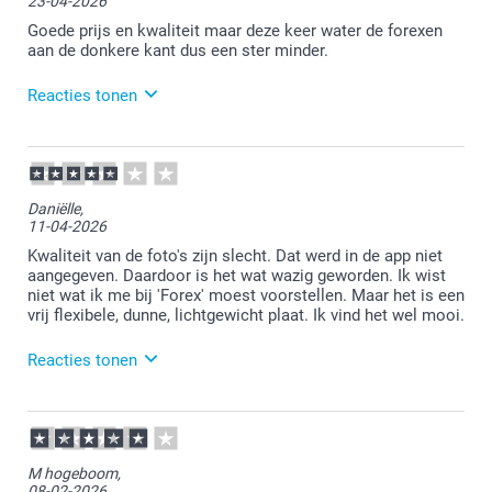
23-04-2026
Goede prijs en kwaliteit maar deze keer water de forexen
aan de donkere kant dus een ster minder.
Reacties tonen
24-04-2026
13:46
Bedankt voor je review. Jammer dat je de forex iets
Daniëlle,
te donker vindt. Je kan altijd even contact opnemen
11-04-2026
met de klantenservice met een foto. Zij kijken graag
met je mee!
Kwaliteit van de foto's zijn slecht. Dat werd in de app niet
aangegeven. Daardoor is het wat wazig geworden. Ik wist
niet wat ik me bij 'Forex' moest voorstellen. Maar het is een
vrij flexibele, dunne, lichtgewicht plaat. Ik vind het wel mooi.
Reacties tonen
15-04-2026
13:11
Bedankt voor je review. Heel vervelend dat het niet
M hogeboom,
helemaal naar wens is. Ik zie dat er inmiddels al
08-02-2026