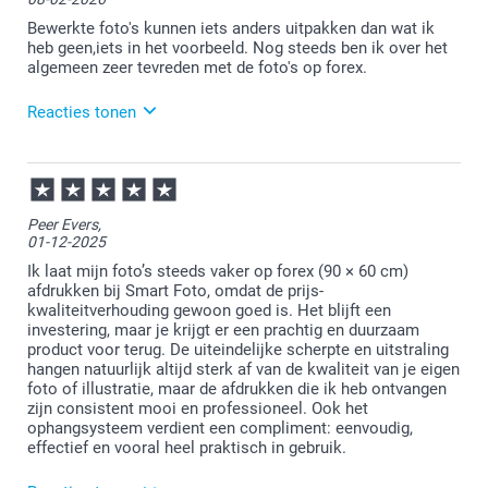
contact is met de klantenservice.
Bewerkte foto's kunnen iets anders uitpakken dan wat ik
heb geen,iets in het voorbeeld. Nog steeds ben ik over het
algemeen zeer tevreden met de foto's op forex.
Reacties tonen
09-02-2026
13:41
Bedankt voor je review. Fijn om te horen dat je
Peer Evers,
tevreden bent. Veel plezier van je bestelling!
01-12-2025
Ik laat mijn foto’s steeds vaker op forex (90 × 60 cm)
afdrukken bij Smart Foto, omdat de prijs-
kwaliteitverhouding gewoon goed is. Het blijft een
investering, maar je krijgt er een prachtig en duurzaam
product voor terug. De uiteindelijke scherpte en uitstraling
hangen natuurlijk altijd sterk af van de kwaliteit van je eigen
foto of illustratie, maar de afdrukken die ik heb ontvangen
zijn consistent mooi en professioneel. Ook het
ophangsysteem verdient een compliment: eenvoudig,
effectief en vooral heel praktisch in gebruik.