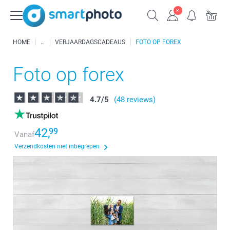
HOME
VERJAARDAGSCADEAUS
FOTO OP FOREX
Foto op forex
4.7
/
5
(48 reviews)
42,
99
Vanaf
Verzendkosten niet inbegrepen