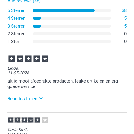
Alle reviews (48)
5 Sterren
38
4 Sterren
5
3 Sterren
5
2 Sterren
0
1 Ster
0
Einde,
11-05-2026
altijd mooi afgedrukte producten. leuke artikelen en erg
goede service.
Reacties tonen
12-05-2026
17:07
Bedankt voor je review. Fijn om te horen dat je
Carin Smit,
tevreden bent. Veel plezier van je foto op forex!