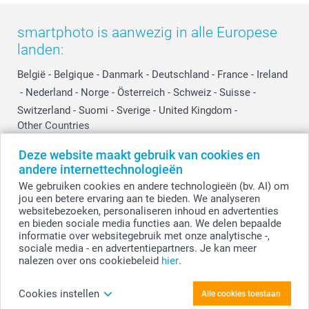
smartphoto is aanwezig in alle Europese
landen:
België
-
Belgique
-
Danmark
-
Deutschland
-
France
-
Ireland
-
Nederland
-
Norge
-
Österreich
-
Schweiz
-
Suisse
-
Switzerland
-
Suomi
-
Sverige
-
United Kingdom
-
Other Countries
Deze website maakt gebruik van cookies en
andere internettechnologieën
Alle prijzen zijn in EURO (€) inclusief BTW en exclusief verzendkosten.
We gebruiken cookies en andere technologieën (bv. AI) om
jou een betere ervaring aan te bieden. We analyseren
websitebezoeken, personaliseren inhoud en advertenties
en bieden sociale media functies aan. We delen bepaalde
© smartphoto group. Alle rechten voorbehouden.
Disclaimer
informatie over websitegebruik met onze analytische -,
sociale media - en advertentiepartners. Je kan meer
nalezen over ons cookiebeleid
hier
.
Personaliseer je Foto op forex 40 x 60 cm
Cookies instellen
Alle cookies toestaan