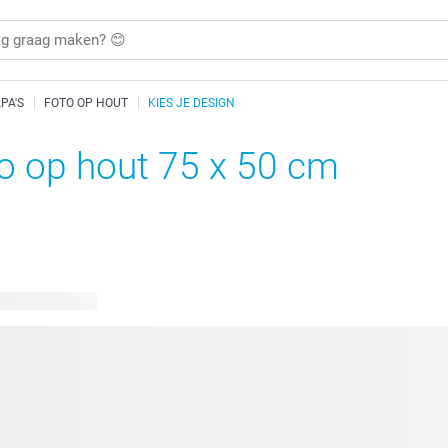
PA'S
FOTO OP HOUT
KIES JE DESIGN
o op hout 75 x 50 cm
bare ontwerpen