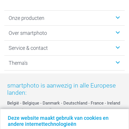
Onze producten
Foto's afdrukken
Over smartphoto
Fotoboeken
Wanddecoratie
smartphoto
Service & contact
Fotocadeaus
Vacatures
Kalenders & agenda's
Sitemap
Service & Contact
Thema's
Kaarten
Bestelproces
Tevredenheidsgarantie
Voorwaarden
Mijn account
Kerst
Herroepingsrecht
Mijn orderstatus
Baby
smartphoto is aanwezig in alle Europese
Privacy
smartbonus
Moederdag
landen:
Cookiebeleid
smartfriends
Vaderdag
Reviews
service@smartphoto.nl
Huwelijk
België
-
Belgique
-
Danmark
-
Deutschland
-
France
-
Ireland
Prijslijst
Affiliate partnerprogramma
-
Nederland
-
Norge
-
Österreich
-
Schweiz
-
Suisse
-
Deze website maakt gebruik van cookies en
Investor Relations
Partnerships
Switzerland
-
Suomi
-
Sverige
-
United Kingdom
-
andere internettechnologieën
Other Countries
Influencer partnerprogramma