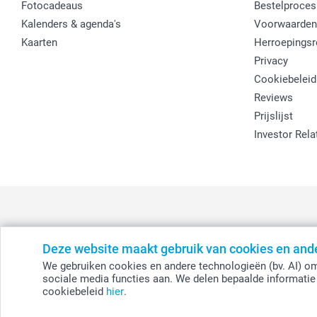
Fotocadeaus
Bestelproces
Kalenders & agenda's
Voorwaarden
Kaarten
Herroepingsr
Privacy
Cookiebeleid
Reviews
Prijslijst
Investor Rela
Deze website maakt gebruik van cookies en and
België
-
Belgique
-
Danmark
-
Deutschland
-
France
-
Ir
We gebruiken cookies en andere technologieën (bv. AI) om
sociale media functies aan. We delen bepaalde informatie 
cookiebeleid
hier
.
© smartphoto group. Alle rechten voorbehouden.
Disclaimer