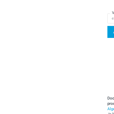
V
Doo
pro
Alg