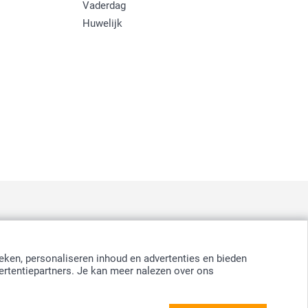
Vaderdag
Huwelijk
:
nd
-
Suomi
-
Sverige
-
United Kingdom
-
Other Countries
eken, personaliseren inhoud en advertenties en bieden
ertentiepartners. Je kan meer nalezen over ons