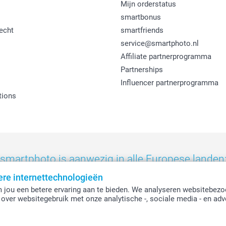
Mijn orderstatus
smartbonus
echt
smartfriends
service@smartphoto.nl
Affiliate partnerprogramma
Partnerships
Influencer partnerprogramma
tions
smartphoto is aanwezig in alle Europese landen
ere internettechnologieën
eland
-
Nederland
-
Norge
-
Österreich
-
Schweiz
-
Suisse
-
Switzerla
 jou een betere ervaring aan te bieden. We analyseren websitebezo
over websitegebruik met onze analytische -, sociale media - en adv
Alle prijzen zijn in EURO (€) inclusief BTW en exclusief verzendkosten.