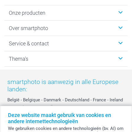
Onze producten
Foto's afdrukken
Over smartphoto
Fotoboeken
Wanddecoratie
smartphoto
Service & contact
Fotocadeaus
Vacatures
Kalenders & agenda's
Sitemap
Service & Contact
Thema's
Kaarten
Bestelproces
Tevredenheidsgarantie
Voorwaarden
Mijn account
Kerst
Herroepingsrecht
Mijn orderstatus
Baby
smartphoto is aanwezig in alle Europese
Privacy
smartbonus
Moederdag
landen:
Cookiebeleid
smartfriends
Vaderdag
Reviews
service@smartphoto.nl
Huwelijk
België
-
Belgique
-
Danmark
-
Deutschland
-
France
-
Ireland
Prijslijst
Affiliate partnerprogramma
-
Nederland
-
Norge
-
Österreich
-
Schweiz
-
Suisse
-
Deze website maakt gebruik van cookies en
Investor Relations
Partnerships
Switzerland
-
Suomi
-
Sverige
-
United Kingdom
-
andere internettechnologieën
Other Countries
Influencer partnerprogramma
We gebruiken cookies en andere technologieën (bv. AI) om