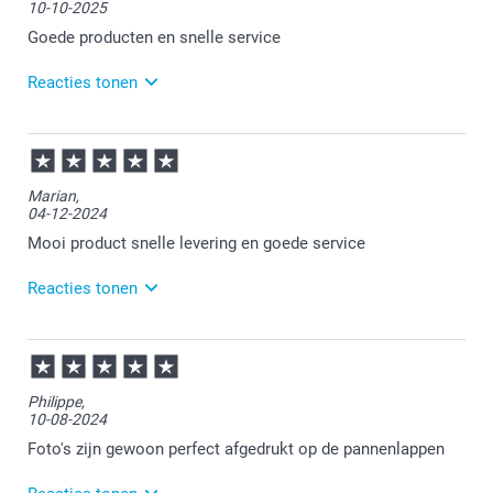
10-10-2025
Veel plezier van je bestelling!
Goede producten en snelle service
Reacties tonen
13-10-2025
11:58
Bedankt voor je review. Wat fijn om te horen dat je
Marian,
tevreden bent. Veel plezier van je bestelling!
04-12-2024
Mooi product snelle levering en goede service
Reacties tonen
05-12-2024
15:19
Bedankt voor je review. Fijn om te horen dat je
Philippe,
tevreden bent. Heel veel plezier van je pannenlappen
10-08-2024
en wellicht tot een volgende keer.
Foto's zijn gewoon perfect afgedrukt op de pannenlappen