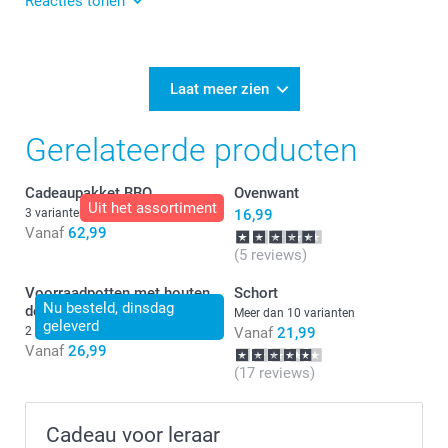
Reacties tonen
12-08-2024
11:44
Wat ontzettend fijn dat je blij bent met je nieuwe
Laat meer zien
pannenlappen. Heel veel plezier er van!
Gerelateerde producten
Cadeaupakket BBQ
Ovenwant
Uit het assortiment
3 varianten
16,99
Vanaf
62,99
(5 reviews)
Voorraadpotten met houten
Schort
Nu besteld, dinsdag
deksel - set van 2
Meer dan 10 varianten
geleverd
2 varianten
Vanaf
21,99
Vanaf
26,99
(17 reviews)
Cadeau voor leraar