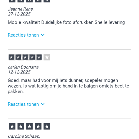
Jeanne Rens,
27-12-2025
Mooie kwaliteit Duidelijke foto afdrukken Snelle levering
Reacties tonen
29-12-2025
16:02
Bedankt voor je reactie.
carien Boonstra,
12-12-2025
Veel plezier van de pannenlappen.
Goed, maar had voor mij iets dunner, soepeler mogen
wezen. Is wat lastig om je hand in te buigen omiets beet te
pakken.
Reacties tonen
16-12-2025
13:14
Bedankt voor je bericht.
Caroline Schaap,