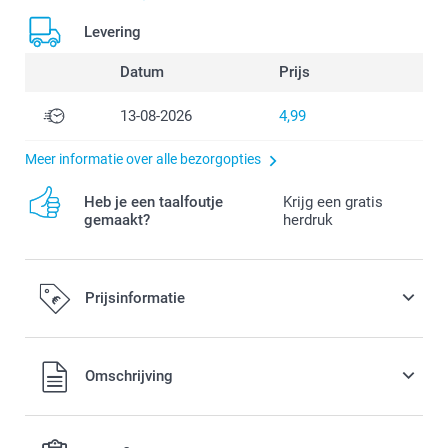
Levering
Datum
Prijs
13-08-2026
4,99
Meer informatie over alle bezorgopties
Heb je een taalfoutje
Krijg een gratis
gemaakt?
herdruk
Prijsinformatie
Alle prijzen zijn in EURO (€) inclusief BTW en exclusief
Omschrijving
verzendkosten.