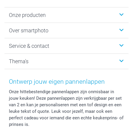
Onze producten
Foto's afdrukken
Over smartphoto
Fotoboeken
Wanddecoratie
smartphoto
Service & contact
Fotocadeaus
Vacatures
Kalenders & agenda's
Sitemap
Service & Contact
Thema's
Kaarten
Bestelproces
Tevredenheidsgarantie
Voorwaarden
Mijn account
Kerst
Herroepingsrecht
Mijn orderstatus
Baby
Ontwerp jouw eigen pannenlappen
Privacy
smartbonus
Moederdag
Onze hittebestendige pannenlappen zijn onmisbaar in
Cookiebeleid
smartfriends
Vaderdag
jouw keuken! Deze pannenlappen zijn verkrijgbaar per set
Reviews
service@smartphoto.nl
Huwelijk
van 2 en kan je personaliseren met een tof design en een
Prijslijst
Affiliate partnerprogramma
leuke tekst of quote. Leuk voor jezelf, maar ook een
Investor Relations
Partnerships
perfect cadeau voor iemand die een echte keukenprins- of
prinses is.
Influencer partnerprogramma