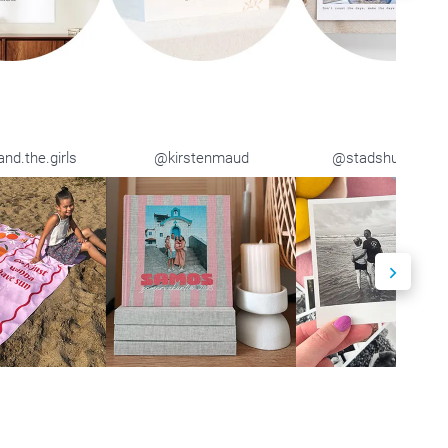
d.the.girls
@kirstenmaud
@stadshuisjenr1