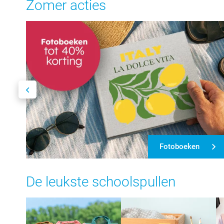
Zomer acties
Fotoboeken
De leukste schoolspullen