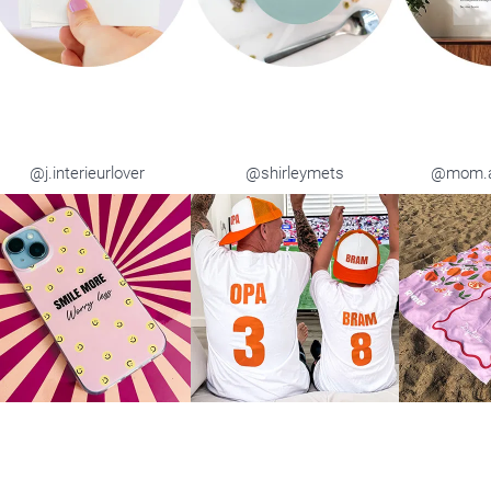
@j.interieurlover
@shirleymets
@mom.an