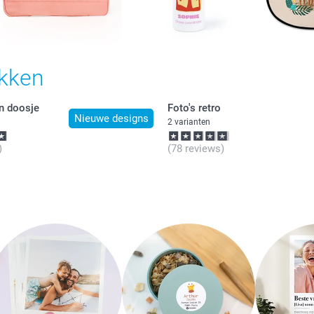
ukken
en doosje
Foto's retro
Nieuwe designs
2 varianten
)
(78 reviews)