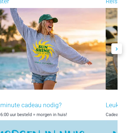
ter
Reisbeker
 minute cadeau nodig?
Leuk dat j
6:00 uur besteld = morgen in huis!
Cadeautje van