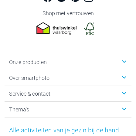
Shop met vertrouwen
Onze producten
Foto's afdrukken
Over smartphoto
Fotoboeken
Wanddecoratie
smartphoto
Service & contact
Fotocadeaus
Vacatures
Kalenders & agenda's
Sitemap
Service & Contact
Thema's
Kaarten
Bestelproces
Tevredenheidsgarantie
Voorwaarden
Mijn account
Kerst
Herroepingsrecht
Mijn orderstatus
Baby
Alle activiteiten van je gezin bij de hand
Privacy
smartbonus
Moederdag