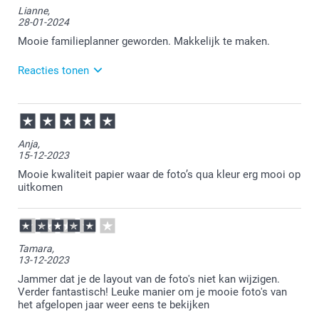
Lianne,
steeds na al die jaren zo tevreden bent over de
28-01-2024
familieplanner. Heel veel plezier er van!
Mooie familieplanner geworden. Makkelijk te maken.
Reacties tonen
29-01-2024
13:59
Bedankt voor je bericht.
Anja,
15-12-2023
Dat is heel fijn om te lezen.
Mooie kwaliteit papier waar de foto’s qua kleur erg mooi op
Heel veel plezier ervan!
uitkomen
Tamara,
13-12-2023
Jammer dat je de layout van de foto's niet kan wijzigen.
Verder fantastisch! Leuke manier om je mooie foto's van
het afgelopen jaar weer eens te bekijken