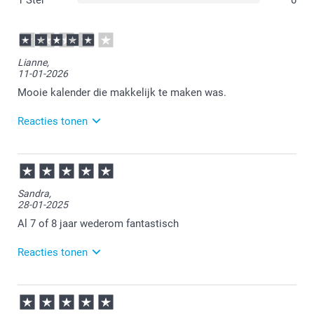
1 Ster
0
Lianne,
11-01-2026
Mooie kalender die makkelijk te maken was.
Reacties tonen
12-01-2026
11:21
Dat is goed om te lezen.
Sandra,
28-01-2025
Veel plezier van de kalender.
Al 7 of 8 jaar wederom fantastisch
Reacties tonen
29-01-2025
14:30
Bedankt voor je review. Wat ontzettend fijn dat je nog