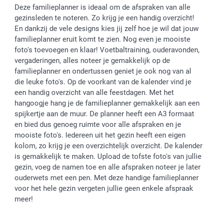
Deze familieplanner is ideaal om de afspraken van alle
Cookiebeleid
smartfriends
Vaderdag
gezinsleden te noteren. Zo krijg je een handig overzicht!
Reviews
service@smartphoto.nl
Huwelijk
En dankzij de vele designs kies jij zelf hoe je wil dat jouw
Prijslijst
Affiliate partnerprogramma
familieplanner eruit komt te zien. Nog even je mooiste
Investor Relations
Partnerships
foto's toevoegen en klaar! Voetbaltraining, ouderavonden,
vergaderingen, alles noteer je gemakkelijk op de
Influencer partnerprogramma
familieplanner en ondertussen geniet je ook nog van al
die leuke foto's. Op de voorkant van de kalender vind je
een handig overzicht van alle feestdagen. Met het
hangoogje hang je de familieplanner gemakkelijk aan een
spijkertje aan de muur. De planner heeft een A3 formaat
en bied dus genoeg ruimte voor alle afspraken en je
mooiste foto's. Iedereen uit het gezin heeft een eigen
kolom, zo krijg je een overzichtelijk overzicht. De kalender
is gemakkelijk te maken. Upload de tofste foto's van jullie
gezin, voeg de namen toe en alle afspraken noteer je later
ouderwets met een pen. Met deze handige familieplanner
voor het hele gezin vergeten jullie geen enkele afspraak
meer!