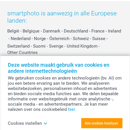
smartphoto is aanwezig in alle Europese
landen:
België
-
Belgique
-
Danmark
-
Deutschland
-
France
-
Ireland
-
Nederland
-
Norge
-
Österreich
-
Schweiz
-
Suisse
-
Switzerland
-
Suomi
-
Sverige
-
United Kingdom
-
Other Countries
Deze website maakt gebruik van cookies en
andere internettechnologieën
Alle prijzen zijn in EURO (€) inclusief BTW en exclusief verzendkosten.
We gebruiken cookies en andere technologieën (bv. AI) om
jou een betere ervaring aan te bieden. We analyseren
websitebezoeken, personaliseren inhoud en advertenties
en bieden sociale media functies aan. We delen bepaalde
© smartphoto group. Alle rechten voorbehouden.
Disclaimer
informatie over websitegebruik met onze analytische -,
sociale media - en advertentiepartners. Je kan meer
nalezen over ons cookiebeleid
hier
.
Personaliseer je Familieplanner A3
Cookies instellen
Alle cookies toestaan