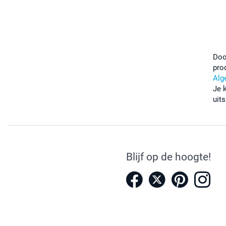
Doo
pro
Alg
Je 
uits
Blijf op de hoogte!