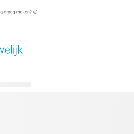
elijk
kbare ontwerpen