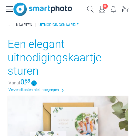
KAARTEN
UITNODIGINGSKAARTJE
Een elegant
uitnodigingskaartje
sturen
0,
59
Vanaf
Verzendkosten niet inbegrepen