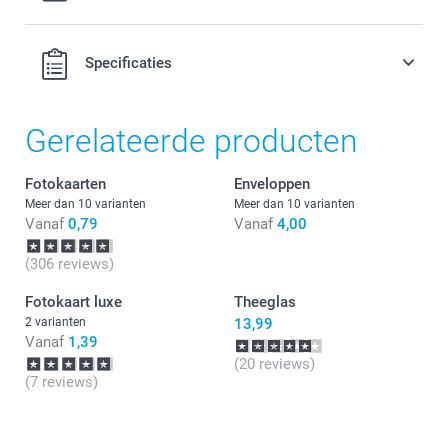
0,30 / stuk
Hoeveelheid
Prijs per stuk
Opties, prijzen en beschikbaarheid
Specificaties
1 - 9
Vanaf
0,99
1: Standaard kwaliteitspapier van 300 g
Gerelateerde producten
10 - 19
Vanaf
0,79
2: Dubbelzijdig, glinsterend kwaliteitspapier van 300 g
Fotokaarten
Enveloppen
20+
Vanaf
0,59
3: Hoge kwaliteit mat reliëfpapier van 300 g
Meer dan 10 varianten
Meer dan 10 varianten
Vanaf
0,79
Vanaf
4,00
(306 reviews)
Fotokaart luxe
Theeglas
2 varianten
13,99
Vanaf
1,39
(20 reviews)
(7 reviews)