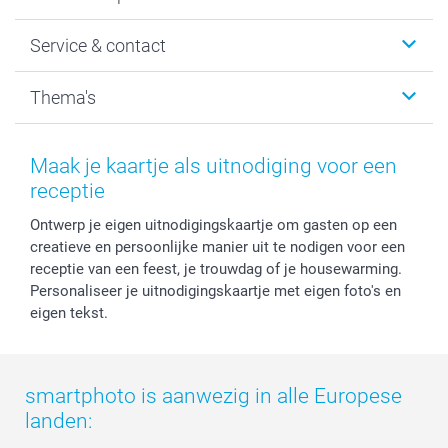
Fotoboeken
Wanddecoratie
smartphoto
Service & contact
Fotocadeaus
Vacatures
Kalenders & agenda's
Sitemap
Service & Contact
Thema's
Kaarten
Bestelproces
Tevredenheidsgarantie
Voorwaarden
Mijn account
Kerst
Herroepingsrecht
Mijn orderstatus
Baby
Maak je kaartje als uitnodiging voor een
Privacy
smartbonus
Moederdag
receptie
Cookiebeleid
smartfriends
Vaderdag
Ontwerp je eigen uitnodigingskaartje om gasten op een
Reviews
service@smartphoto.nl
Huwelijk
creatieve en persoonlijke manier uit te nodigen voor een
Prijslijst
Affiliate partnerprogramma
receptie van een feest, je trouwdag of je housewarming.
Investor Relations
Partnerships
Personaliseer je uitnodigingskaartje met eigen foto's en
Influencer partnerprogramma
eigen tekst.
smartphoto is aanwezig in alle Europese
landen: