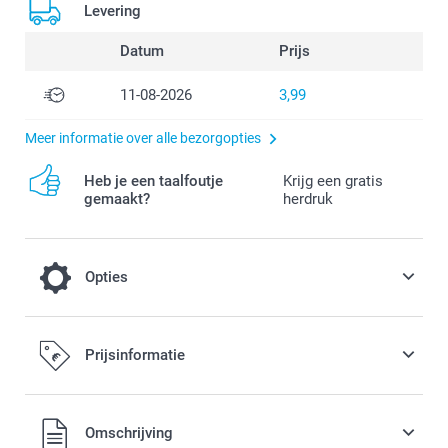
Levering
Datum
Prijs
11-08-2026
3,99
Meer informatie over alle bezorgopties
Heb je een taalfoutje
Krijg een gratis
gemaakt?
herdruk
Opties
Geef jouw Uitnodigingskaartje een extra
Prijsinformatie
feestelijk tintje of een moderne en trendy
look door voor Glinsterend of Mat
afgewerkt papier te kiezen
Alle prijzen zijn in EURO (€) inclusief BTW en exclusief
Omschrijving
verzendkosten.