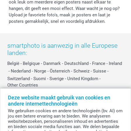
ook leuk om meerdere eigen posters naast elkaar te
hangen, dit geeft een mooi effect. Waar wacht je nog op?
Upload je favoriete foto's, maak je posters en laat je
posters gemakkelijk, snel en voordelig afdrukken.
smartphoto is aanwezig in alle Europese
landen:
België
-
Belgique
-
Danmark
-
Deutschland
-
France
-
Ireland
-
Nederland
-
Norge
-
Österreich
-
Schweiz
-
Suisse
-
Switzerland
-
Suomi
-
Sverige
-
United Kingdom
-
Other Countries
Deze website maakt gebruik van cookies en
andere internettechnologieën
Alle prijzen zijn in EURO (€) inclusief BTW en exclusief verzendkosten.
We gebruiken cookies en andere technologieën (bv. AI) om
jou een betere ervaring aan te bieden. We analyseren
websitebezoeken, personaliseren inhoud en advertenties
en bieden sociale media functies aan. We delen bepaalde
© smartphoto group. Alle rechten voorbehouden.
Disclaimer