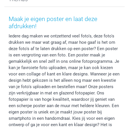
Kaarten
Bestelproces
Tevredenheidsgarantie
Voorwaarden
Mijn account
Kerst
Herroepingsrecht
Mijn orderstatus
Baby
Maak je eigen poster en laat deze
Privacy
smartbonus
Moederdag
afdrukken!
Cookiebeleid
smartfriends
Vaderdag
Iedere dag maken we ontzettend veel foto's, deze foto's
Reviews
service@smartphoto.nl
Huwelijk
drukken we maar wat graag af, maar hoe gaaf is het om
Prijslijst
Affiliate partnerprogramma
deze foto's af te laten drukken op een poster? Een poster
Investor Relations
Partnerships
is een vergroting van een foto. Een poster maak je
Influencer partnerprogramma
gemakkelijk en snel zelf in ons online fotoprogramma. Je
kan je favroiete foto uploaden, maar je kan ook kiezen
voor een collage of kant en klare designs. Wanneer je een
design hebt gekozen is het alleen nog maar een kwestie
van je foto's uploaden en bestellen maar! Onze posters
zijn verkrijgbaar in mat en glazend fotopapier. Ons
fotopapier is van hoge kwaliteit, waardoor jij geniet van
een scherpe poster aan de muur met heldere kleuren. Een
eigen poster is uniek en je maakt jouw poster bij
smartphoto in een handomdraai. Kies jij voor een eigen
ontwerp of ga je voor een kant en klaar design? Het is