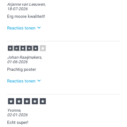
Arjanne van Leeuwen,
18-07-2026
Erg mooie kwaliteit!
Reacties tonen
20-07-2026
14:45
Bedankt voor je review. Fijn om te horen dat je blij
Johan Raaijmakers,
bent met je poster. Heel veel plezier ervan!
01-06-2026
Prachtig poster
Reacties tonen
01-06-2026
13:17
Veel plezier van de poster!
Yvonne,
02-01-2026
Echt super!