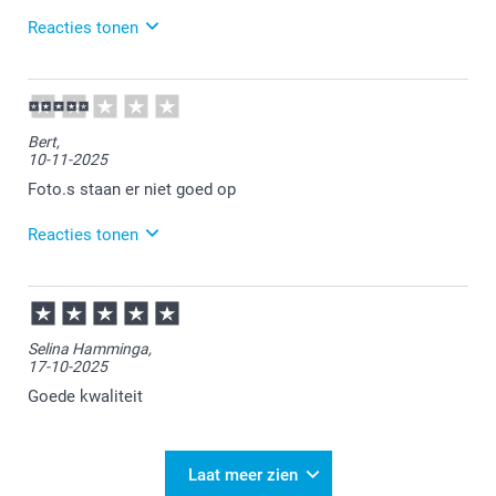
Reacties tonen
05-01-2026
15:07
Veel plezier ervan!
Bert,
10-11-2025
Foto.s staan er niet goed op
Reacties tonen
11-11-2025
13:08
Bedankt voor je review. Vervelend om te horen dat je
Selina Hamminga,
niet tevreden bent over je bestelling. Onze
17-10-2025
klantenservice heeft je een berichtje gestuurd om
met je mee te kijken naar een passende oplossing.
Goede kwaliteit
Laat meer zien