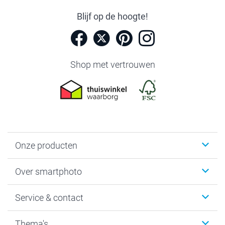
Blijf op de hoogte!
Shop met vertrouwen
Onze producten
Foto's afdrukken
Over smartphoto
Fotoboeken
Wanddecoratie
smartphoto
Service & contact
Fotocadeaus
Vacatures
Kalenders & agenda's
Sitemap
Service & Contact
Thema's